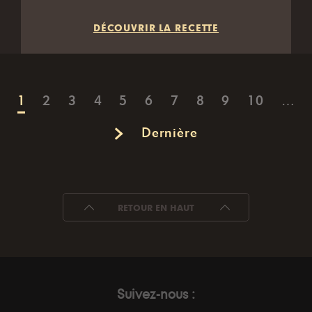
DÉCOUVRIR LA RECETTE
Pagination
Page
1
Page
2
Page
3
Page
4
Page
5
Page
6
Page
7
Page
8
Page
9
Page
10
…
Dernière
Dernière
Next
>
page
page
RETOUR EN HAUT
Suivez-nous :