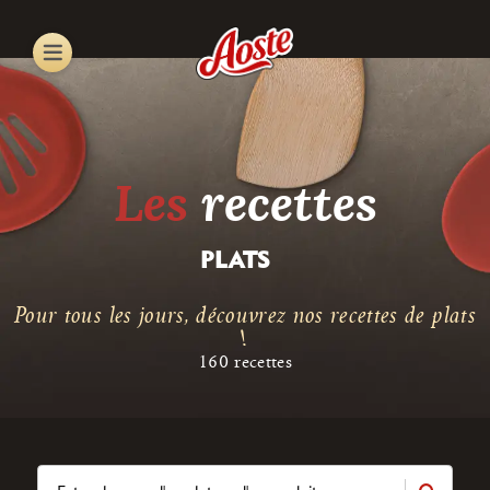
Skip
to
main
content
Les
recettes
PLATS
Pour tous les jours, découvrez nos recettes de plats
!
160 recettes
Title