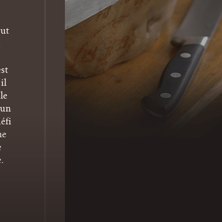
eut
.
st
il
le
'un
éfi
ne
e
.