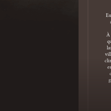
Eu
À 
q
l
vi
cl
e
g