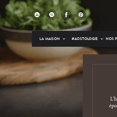
Skip
to
main
content
LA MAISON
#AOSTOLOGIE
NOS 
L’h
épo