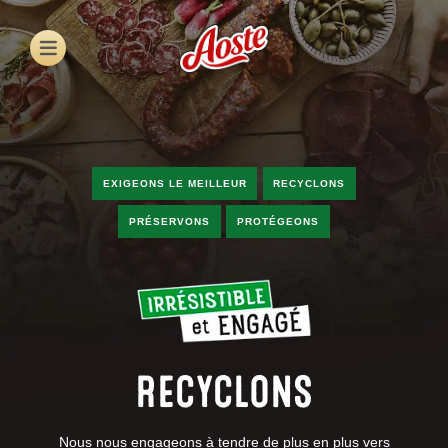
Skip
to
main
content
EXIGEONS LE MEILLEUR
RECYCLONS
PRÉSERVONS
PROTÉGEONS
RECYCLONS
Nous nous engageons à tendre de plus en plus vers