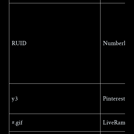
RUID
Numberly
y3
Pinterest
#.gif
LiveRamp