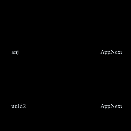
anj
AppNexus
uuid2
AppNexus