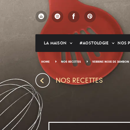
Skip
to
main
content
LA MAISON
#AOSTOLOGIE
NOS 
HOME
NOS RECETTES
VERRINE NOIX DE JAMBON
NOS RECETTES