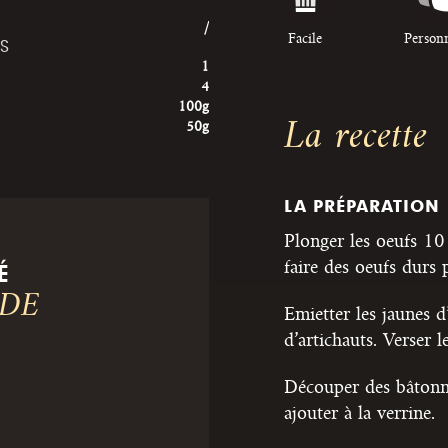
/
Facile
Person
ES
1
4
100g
La recette
50g
LA PRÉPARATION
Plonger les oeufs 10
faire des oeufs durs p
É
 DE
Emietter les jaunes d
d’artichauts. Verser 
Découper des bâtonne
ajouter à la verrine.