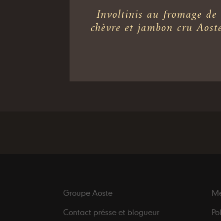
Involtinis au fromage de
chèvre et jambon cru Aost
Groupe Aoste
Me
Contact présse et blogueur
Po