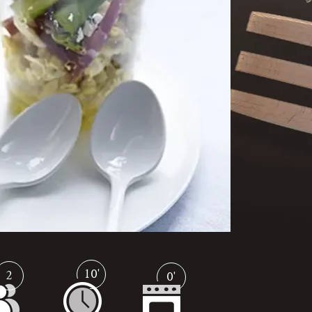
10'
2
0'