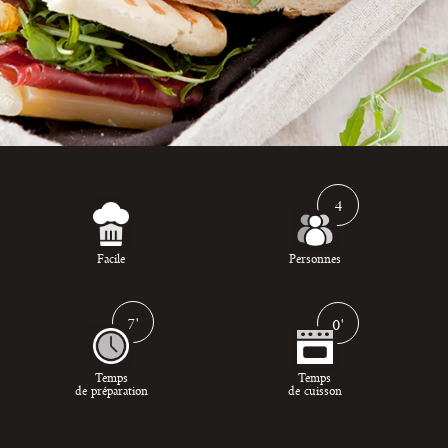
4
Facile
Personnes
7'
0'
Temps
Temps
de préparation
de cuisson