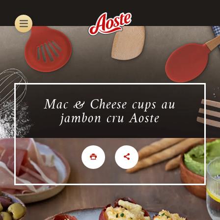
Skip
to
main
content
Mac & Cheese cups au
jambon cru Aoste