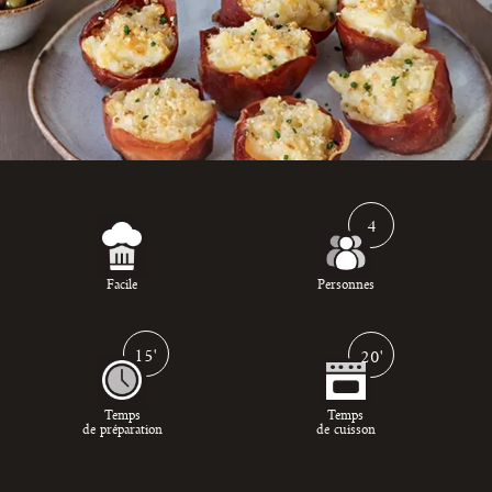
4
Facile
Personnes
15'
20'
Temps
Temps
de préparation
de cuisson