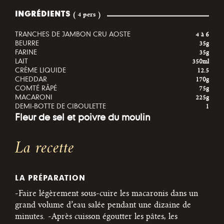
INGRÉDIENTS
( 4 pers )
TRANCHES DE JAMBON CRU AOSTE
4 à 6
BEURRE
35g
FARINE
35g
LAIT
350ml
CRÈME LIQUIDE
12.5
CHEDDAR
170g
COMTÉ RÂPÉ
75g
MACARONI
225g
DEMI-BOTTE DE CIBOULETTE
1
Fleur de sel et poivre du moulin
La recette
LA PRÉPARATION
-Faire légèrement sous-cuire les macaronis dans un
grand volume d’eau salée pendant une dizaine de
minutes.
-Après cuisson égoutter les pâtes, les