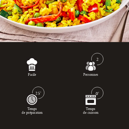
2
Facile
Personnes
25'
0'
Temps
Temps
de préparation
de cuisson