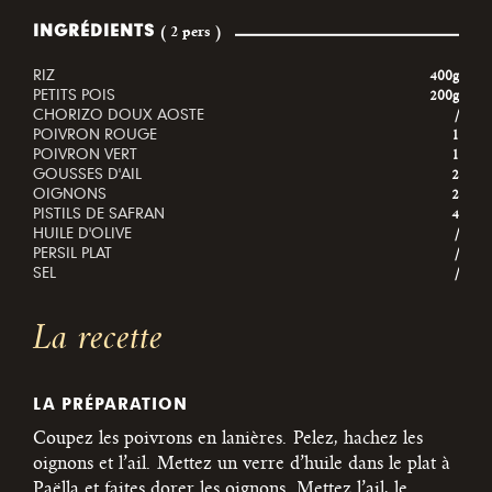
INGRÉDIENTS
( 2 pers )
RIZ
400g
PETITS POIS
200g
CHORIZO DOUX AOSTE
/
POIVRON ROUGE
1
POIVRON VERT
1
GOUSSES D'AIL
2
OIGNONS
2
PISTILS DE SAFRAN
4
HUILE D'OLIVE
/
PERSIL PLAT
/
SEL
/
La recette
LA PRÉPARATION
Coupez les poivrons en lanières.
Pelez, hachez les
oignons et l’ail.
Mettez un verre d’huile dans le plat à
Paëlla et faites dorer les oignons.
Mettez l’ail, le