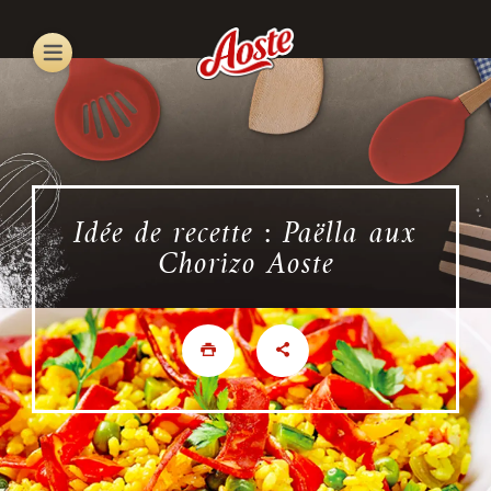
Skip
to
main
content
Idée de recette : Paëlla aux
Chorizo Aoste