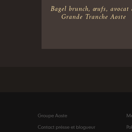
Bagel brunch, œufs, avocat 
Grande Tranche Aoste
Groupe Aoste
Me
Contact présse et blogueur
Po