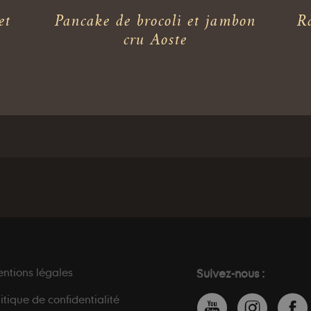
et
Pancake de brocoli et jambon
Ra
cru Aoste
ntions légales
Suivez-nous :
litique de confidentialité