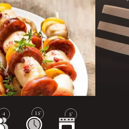
15'
4
5'