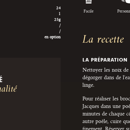
24
Facile
Person
1
25g
/
/
La recette
en option
LA PRÉPARATION
Nettoyer les noix de S
dégorger dans de l'ea
É
linge.
alité
Pour réaliser les bro
Jacques dans une poê
minutes de chaque cô
autre poêle, cuire q
finement. Réserver s