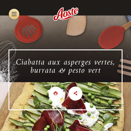
Skip
to
main
content
Ciabatta aux asperges vertes,
burrata & pesto vert