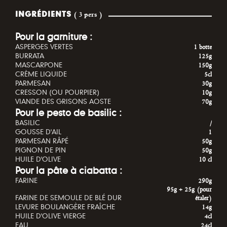
INGRÉDIENTS
( 3 pers )
Pour la garniture :
ASPERGES VERTES
1 botte
BURRATA
125g
MASCARPONE
150g
CRÈME LIQUIDE
5cl
PARMESAN
30g
CRESSON (OU POURPIER)
10g
VIANDE DES GRISONS AOSTE
70g
Pour le pesto de basilic :
BASILIC
/
GOUSSE D'AIL
1
PARMESAN RÂPÉ
50g
PIGNON DE PIN
50g
HUILE D'OLIVE
10 cl
Pour la pâte à ciabatta :
FARINE
290g
95g + 25g (pour
FARINE DE SEMOULE DE BLÉ DUR
étaler)
LEVURE BOULANGÈRE FRAÎCHE
14g
HUILE D'OLIVE VIERGE
4cl
EAU
24cl