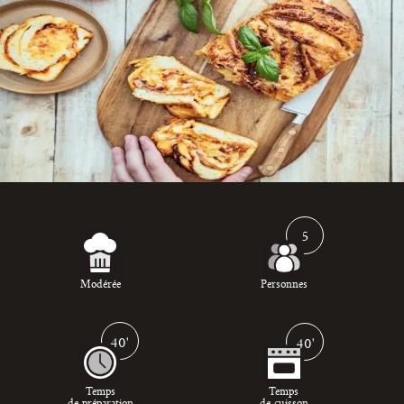
5
Modérée
Personnes
40'
40'
Temps
Temps
de préparation
de cuisson