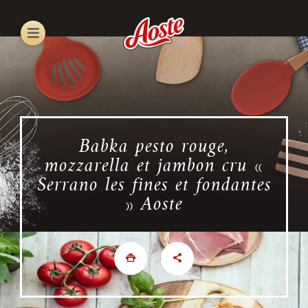
Skip
to
main
content
Babka pesto rouge,
mozzarella et jambon cru «
Serrano les fines et fondantes
» Aoste