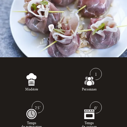
1
Modérée
Personnes
25'
0'
Temps
Temps
de préparation
de cuisson