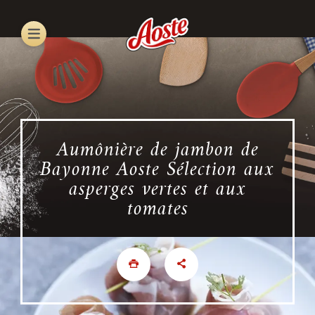
Skip
to
main
content
Aumônière de jambon de
Bayonne Aoste Sélection aux
asperges vertes et aux
tomates