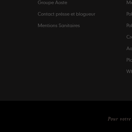
Groupe Aoste
Me
Contact présse et blogueur
Po
Mentions Sanitaires
Po
Cr
Ao
Pl
Wh
Pour votre