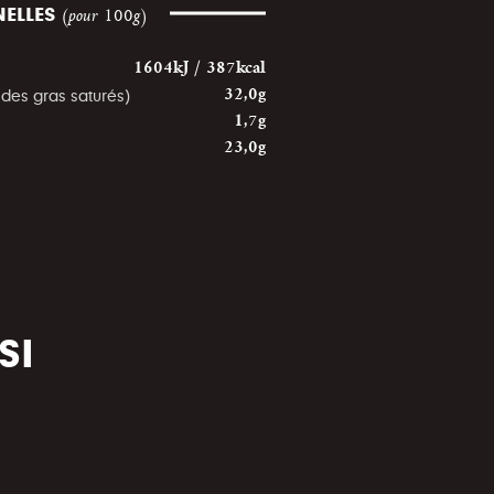
NELLES
(pour 100g)
1604kJ / 387kcal
ides gras saturés)
32,0g
1,7g
23,0g
SI