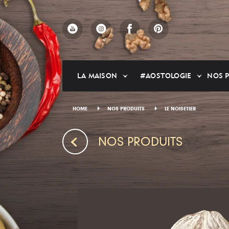
Skip
to
main
content
LA MAISON
#AOSTOLOGIE
NOS 
HOME
NOS PRODUITS
LE NOISETIER
NOS PRODUITS