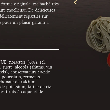
 forme originale, est haché très
ure moelleuse. De délicieuses
délicatement réparties sur
e pour un plaisir garanti à
UE, noisettes (6%), sel,
e, sucre, alcools (rhums, vin
ls), conservateurs : acide
e potassium, ferments.
rbonate de calcium,
 de potassium, farine de riz.
res fruits à coque et de