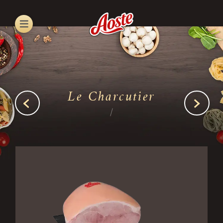
Skip
to
main
content
Le Charcutier
/