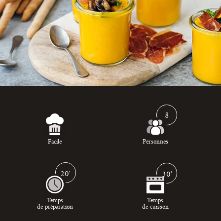
8
Facile
Personnes
20'
30'
Temps
Temps
de préparation
de cuisson