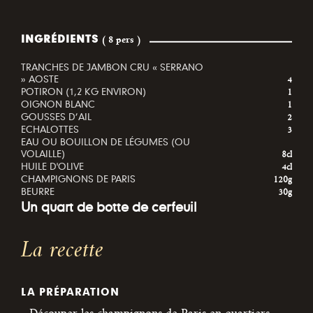
INGRÉDIENTS
( 8 pers )
TRANCHES DE JAMBON CRU « SERRANO
» AOSTE
4
POTIRON (1,2 KG ENVIRON)
1
OIGNON BLANC
1
GOUSSES D’AIL
2
ECHALOTTES
3
EAU OU BOUILLON DE LÉGUMES (OU
VOLAILLE)
8cl
HUILE D'OLIVE
4cl
CHAMPIGNONS DE PARIS
120g
BEURRE
30g
Un quart de botte de cerfeuil
La recette
LA PRÉPARATION