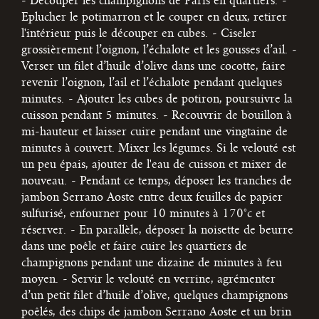
- Découper les champignons de Paris en quartiers.
-
Eplucher le potimarron et le couper en deux, retirer
l'intérieur puis le découper en cubes.
- Ciseler
grossièrement l’oignon, l’échalote et les gousses d’ail.
-
Verser un filet d’huile d’olive dans une cocotte, faire
revenir l’oignon, l’ail et l’échalote pendant quelques
minutes.
- Ajouter les cubes de potiron, poursuivre la
cuisson pendant 5 minutes.
- Recouvrir de bouillon à
mi-hauteur et laisser cuire pendant une vingtaine de
minutes à couvert. Mixer les légumes. Si le velouté est
un peu épais, ajouter de l'eau de cuisson et mixer de
nouveau.
- Pendant ce temps, déposer les tranches de
jambon Serrano Aoste entre deux feuilles de papier
sulfurisé, enfourner pour 10 minutes à 170°c et
réserver.
- En parallèle, déposer la noisette de beurre
dans une poêle et faire cuire les quartiers de
champignons pendant une dizaine de minutes à feu
moyen.
- Servir le velouté en verrine, agrémenter
d’un petit filet d’huile d’olive, quelques champignons
poêlés, des chips de jambon Serrano Aoste et un brin