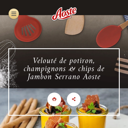
Skip
to
main
content
Velouté de potiron,
champignons & chips de
Jambon Serrano Aoste