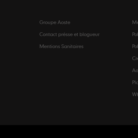
Groupe Aoste
Me
Contact présse et blogueur
Po
Mentions Sanitaires
Po
Cr
Ao
Pl
Wh