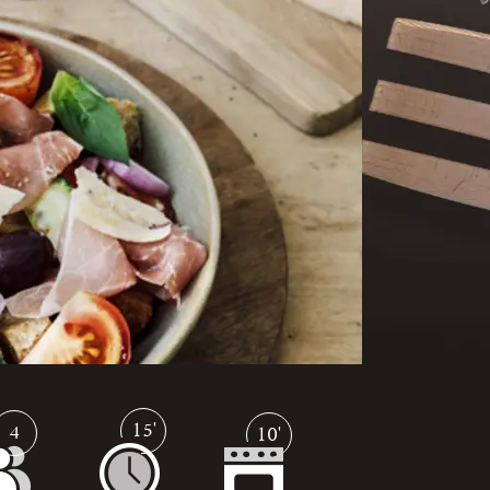
15'
4
10'