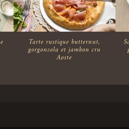
de
Tarte rustique butternut,
S
gorgonzola et jambon cru
Aoste