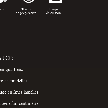
nes
Temps
Temps
de préparation
de cuisson
à 180°c.
en quartiers.
e en rondelles.
ge en fines lamelles.
ubes d’un centimètre.