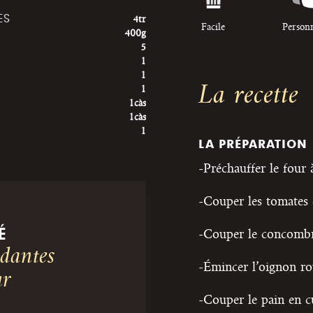
ES
4tr
Facile
Person
400g
5
1
1
La recette
1
1càs
1càs
1
LA PRÉPARATION
-Préchauffer le four 
-Couper les tomates 
É
-Couper le concombr
ndantes
-Émincer l’oignon rou
ur
-Couper le pain en c