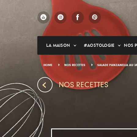
Skip
to
main
content
LA MAISON
#AOSTOLOGIE
NOS 
HOME
NOS RECETTES
SALADE PANZANELLA AU 
NOS RECETTES