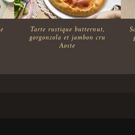
de
Tarte rustique butternut,
S
gorgonzola et jambon cru
Aoste