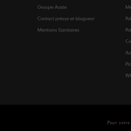
Groupe Aoste
Me
Contact présse et blogueur
Po
Mentions Sanitaires
Po
Cr
Ao
Pl
Wh
Pour votre