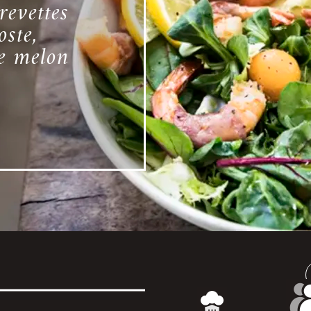
revettes
ste,
de melon