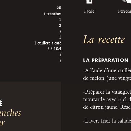
20
Facile
Person
4 tranches
1
2
/
La recette
1
1 cuillère à café
5 à 10cl
/
LA PRÉPARATION
/
-A l’aide d’une cuill
de melon (une vingta
-Préparer la vinaigre
moutarde avec 5 cl d’
É
de citron jaune. Rése
anches
-Laver, trier la salad
ur