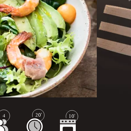
20'
4
10'