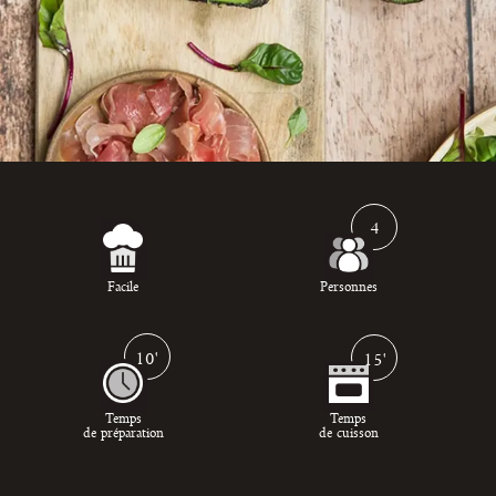
4
Facile
Personnes
10'
15'
Temps
Temps
de préparation
de cuisson