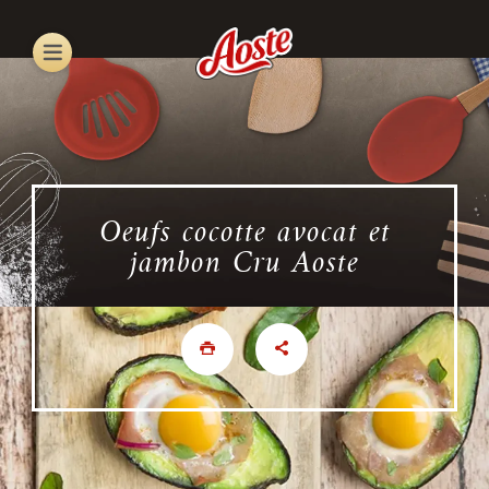
Skip
to
main
content
Oeufs cocotte avocat et
jambon Cru Aoste