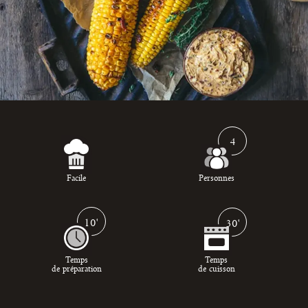
4
Facile
Personnes
10'
30'
Temps
Temps
de préparation
de cuisson