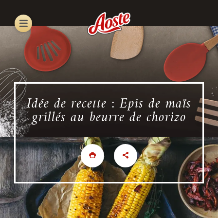
Skip
to
main
content
Idée de recette : Epis de maïs
grillés au beurre de chorizo