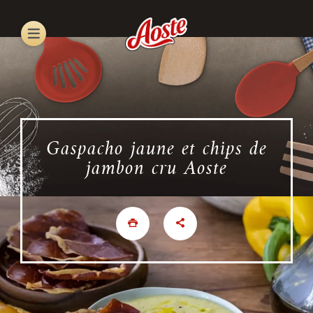
Skip
to
main
content
Gaspacho jaune et chips de
jambon cru Aoste