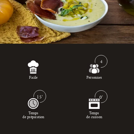
4
Facile
Personnes
15'
0'
Temps
Temps
de préparation
de cuisson