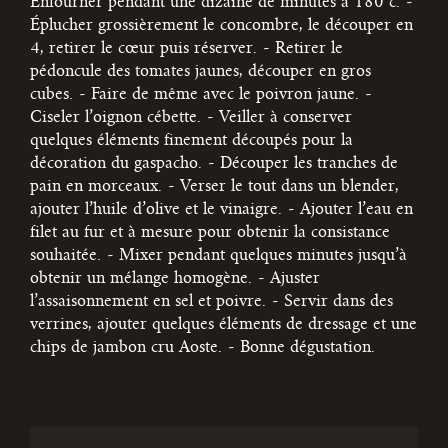
Enfourner pendant une dizaine de minutes à 180°c.
-
Éplucher grossièrement le concombre, le découper en
4, retirer le cœur puis réserver.
- Retirer le
pédoncule des tomates jaunes, découper en gros
cubes.
- Faire de même avec le poivron jaune.
-
Ciseler l’oignon cébette.
- Veiller à conserver
quelques éléments finement découpés pour la
décoration du gaspacho.
- Découper les tranches de
pain en morceaux.
- Verser le tout dans un blender,
ajouter l’huile d’olive et le vinaigre.
- Ajouter l’eau en
filet au fur et à mesure pour obtenir la consistance
souhaitée.
- Mixer pendant quelques minutes jusqu’à
obtenir un mélange homogène.
- Ajuster
l’assaisonnement en sel et poivre.
- Servir dans des
verrines, ajouter quelques éléments de dressage et une
chips de jambon cru Aoste.
- Bonne dégustation.