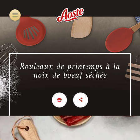
Skip
to
main
content
Rouleaux de printemps à la
noix de boeuf séchée