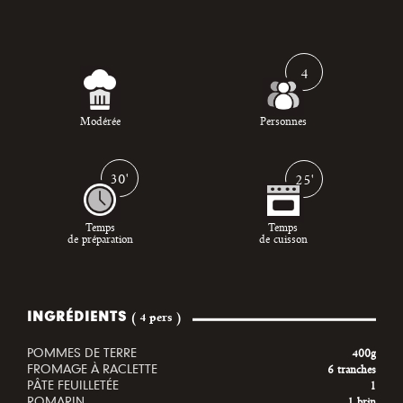
4
Modérée
Personnes
30'
25'
Temps
Temps
de préparation
de cuisson
INGRÉDIENTS
( 4 pers )
POMMES DE TERRE
400g
FROMAGE À RACLETTE
6 tranches
PÂTE FEUILLETÉE
1
ROMARIN
1 brin