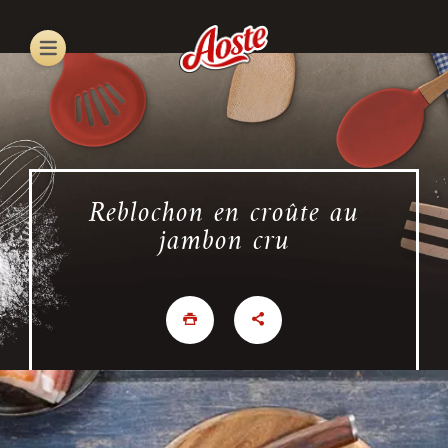
Skip
to
main
content
Reblochon en croûte au
jambon cru