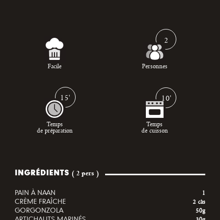
2
Facile
Personnes
15'
10'
Temps
Temps
de préparation
de cuisson
INGRÉDIENTS
( 2 pers )
PAIN À NAAN
1
CRÈME FRAÎCHE
2 càs
GORGONZOLA
50g
ARTICHAUTS MARINÉS
30g