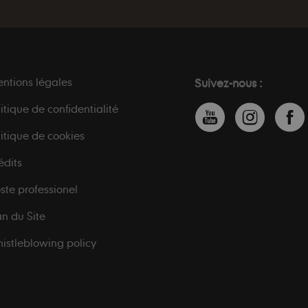
ntions légales
Suivez-nous :
litique de confidentialité
litique de cookies
édits
ste professionel
an du Site
istleblowing policy