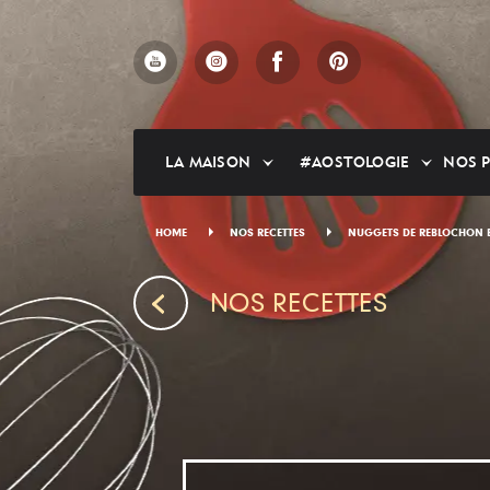
Skip
to
main
content
LA MAISON
#AOSTOLOGIE
NOS 
HOME
NOS RECETTES
NUGGETS DE REBLOCHON E
NOS RECETTES