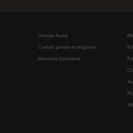
Groupe Aoste
Me
Contact présse et blogueur
Po
Mentions Sanitaires
Po
Cr
Ao
Pl
Wh