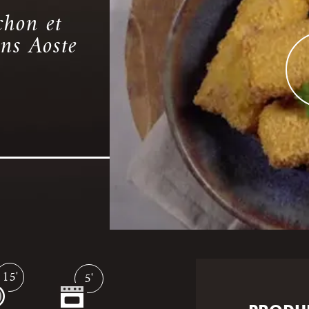
chon et
ns Aoste
15'
5'