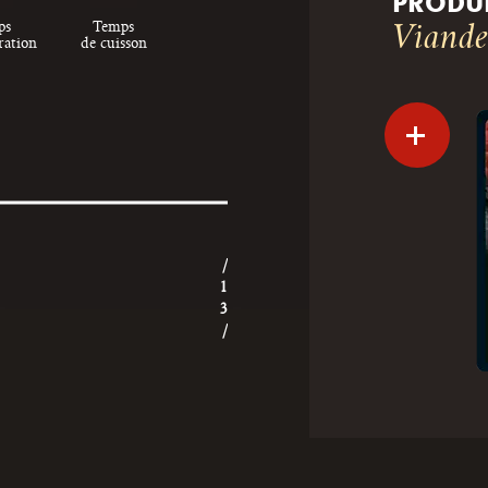
PRODUI
ps
Temps
Viande
ration
de cuisson
/
1
3
/