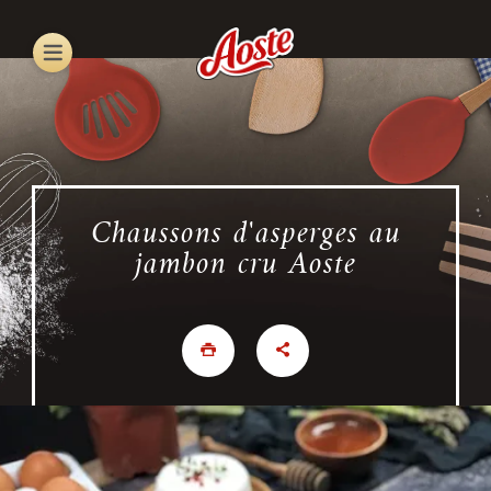
Skip
to
main
content
Chaussons d'asperges au
jambon cru Aoste