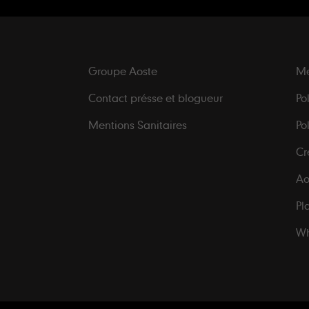
Groupe Aoste
Me
Contact présse et blogueur
Po
Mentions Sanitaires
Po
Cr
Ao
Pl
Wh