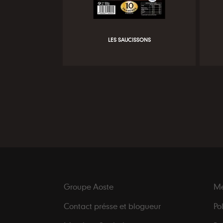
LES SAUCISSONS
Groupe Aoste
Me
Contact présse et blogueur
Po