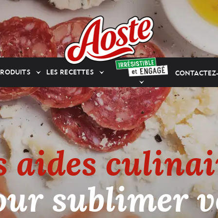
PRODUITS
LES RECETTES
CONTACTEZ
s aides culinai
our sublimer v