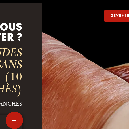
DEVENI
VOUS
TER ?
NDES
SANS
 (10
HES)
TRANCHES