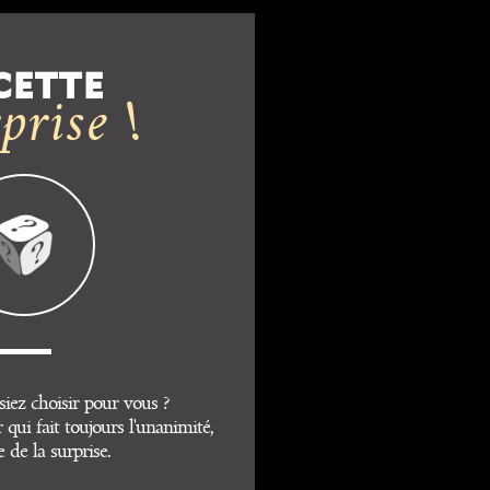
CETTE
prise !
siez choisir pour vous ?
 qui fait toujours l'unanimité,
le de la surprise.