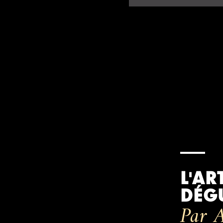
L'AR
DÉG
Par A