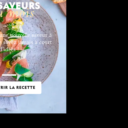
 SAVEURS
u mois
ne nouvelle saveur à
e soyez jamais à court
d’idées !
RIR LA RECETTE