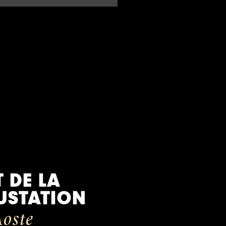
T DE LA
USTATION
oste