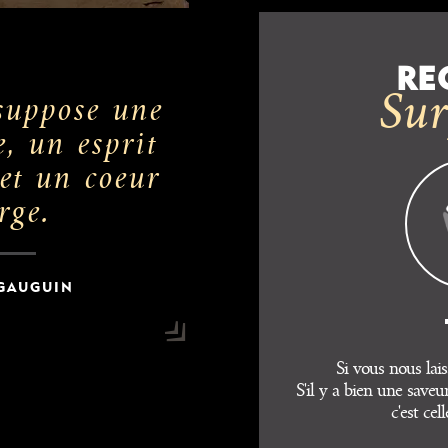
RE
Sur
suppose une
e, un esprit
et un coeur
rge.
 GAUGUIN
Si vous nous lais
S'il y a bien une saveur
c'est cel