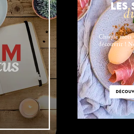
LES
d
Chaque mois u
découvrir ! N
DÉCOUV