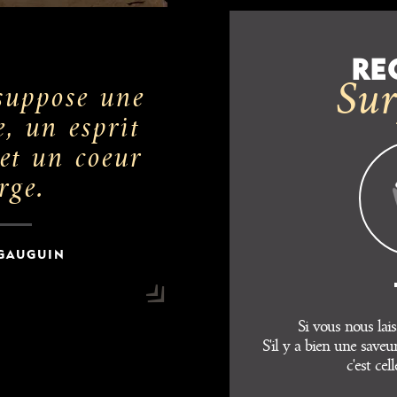
RE
Sur
suppose une
e, un esprit
et un coeur
rge.
 GAUGUIN
Si vous nous lais
S'il y a bien une saveur
c'est cel