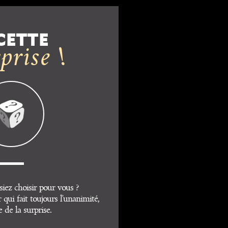
CETTE
prise !
siez choisir pour vous ?
 qui fait toujours l'unanimité,
le de la surprise.