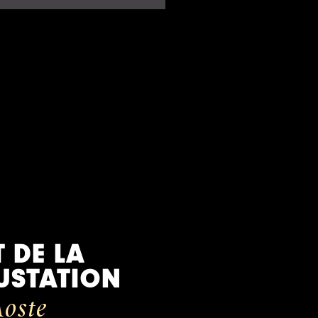
T DE LA
USTATION
oste