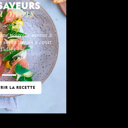
 SAVEURS
u mois
ne nouvelle saveur à
e soyez jamais à court
d’idées !
RIR LA RECETTE