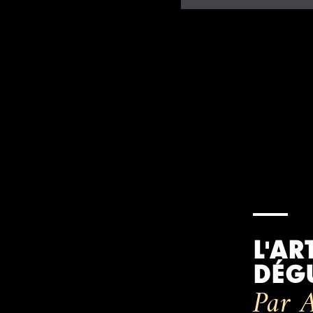
L'AR
DÉG
Par A