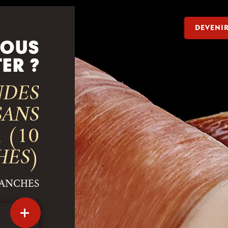
DEVENI
VOUS
TER ?
NDES
SANS
 (10
HES)
TRANCHES